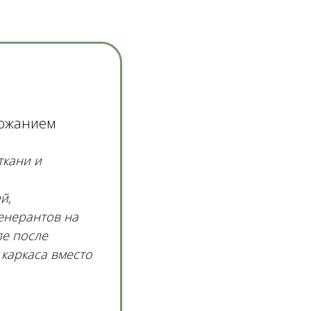
держанием
ткани и
ей,
енерантов на
ле после
 каркаса вместо